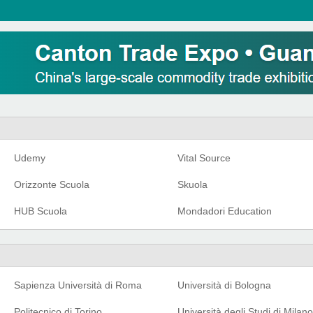
Udemy
Vital Source
Orizzonte Scuola
Skuola
HUB Scuola
Mondadori Education
Sapienza Università di Roma
Università di Bologna
Politecnico di Torino
Università degli Studi di Milano